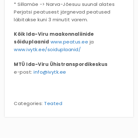
* Sillamäe -> Narva-Jõesuu suunal alates
Perjatsi peatusest järgnevad peatused
läbitakse kuni 3 minutit varem.
Kõik Ida-Viru maakonnaliinide
sõiduplaanid
www.peatus.ee
ja
www.ivytk.ee/soiduplaanid/
MTÜ Ida-Viru Ühistranspordikeskus
e-post:
info@ivytk.ee
Categories:
Teated