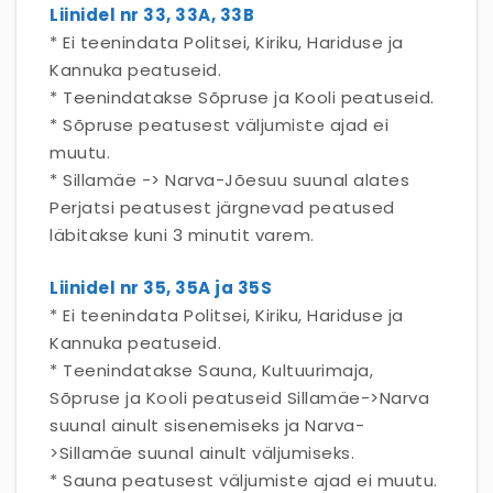
Liinidel nr 33, 33A, 33B
* Ei teenindata Politsei, Kiriku, Hariduse ja
Kannuka peatuseid.
* Teenindatakse Sõpruse ja Kooli peatuseid.
* Sõpruse peatusest väljumiste ajad ei
muutu.
* Sillamäe -> Narva-Jõesuu suunal alates
Perjatsi peatusest järgnevad peatused
läbitakse kuni 3 minutit varem.
Liinidel nr 35, 35A ja 35S
* Ei teenindata Politsei, Kiriku, Hariduse ja
Kannuka peatuseid.
* Teenindatakse Sauna, Kultuurimaja,
Sõpruse ja Kooli peatuseid Sillamäe->Narva
suunal ainult sisenemiseks ja Narva-
>Sillamäe suunal ainult väljumiseks.
* Sauna peatusest väljumiste ajad ei muutu.