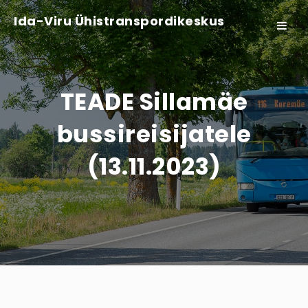
Ida-Viru Ühistranspordikeskus
Toggle
navigat
TEADE Sillamäe
bussireisijatele
(13.11.2023)