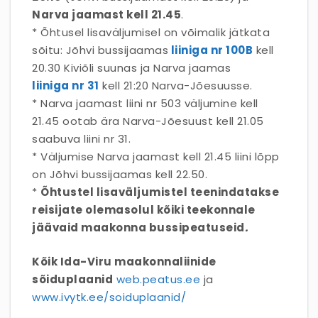
Narva jaamast kell 21.45
.
* Õhtusel lisaväljumisel on võimalik jätkata
sõitu: Jõhvi bussijaamas
liiniga nr 100B
kell
20.30 Kiviõli suunas ja Narva jaamas
liiniga nr 31
kell 21:20 Narva-Jõesuusse.
* Narva jaamast liini nr 503 väljumine kell
21.45 ootab ära Narva-Jõesuust kell 21.05
saabuva liini nr 31.
* Väljumise Narva jaamast kell 21.45 liini lõpp
on Jõhvi bussijaamas kell 22.50.
*
Õhtustel lisaväljumistel teenindatakse
reisijate olemasolul kõiki teekonnale
jäävaid maakonna bussipeatuseid
.
Kõik Ida-Viru maakonnaliinide
sõiduplaanid
web.peatus.ee
ja
www.ivytk.ee/soiduplaanid/