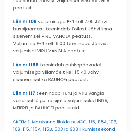
teenindab Jõhvist väljumisel VIRU VANGLA
peatust.
Liin nr 108
väljumisega E-R kell 7.00 Jõhvi
bussijaamast teenindab Toilast Jõhvi linna
sisenemisel VIRU VANGLA peatust.
Väljumine E-R kell 16.00 teenindab Jõhvist
väljumisel VIRU VANGLA peatust.
Liin nr 115B
teenindab puhkepäevadel
väljumisega Sillamäelt kell 15.40 Jõhvi
sisenemisel ka BAUHOFi peatust.
Liin nr 117
teenindab Turu ja Viru vangla
vahelisel lõigul reisijate väljumiseks LINDA,
MEIEREI ja BAUHOFi peatuseid.
SKEEM 1. Maakonna liinide nr 43C, 115, 115A, 106,
108, 115, 115A, 115B, 503 ja 903 liikumisteekond