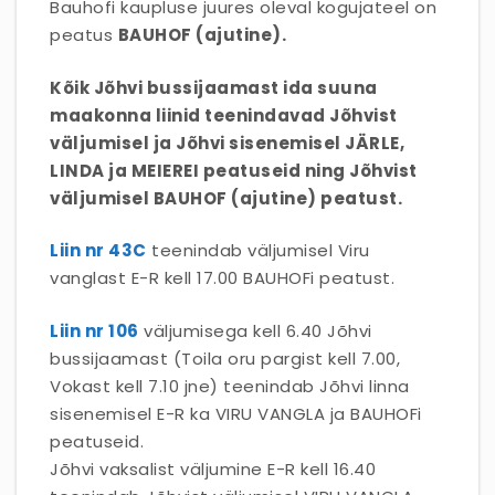
Bauhofi kaupluse juures oleval kogujateel on
peatus
BAUHOF (ajutine).
Kõik Jõhvi bussijaamast ida suuna
maakonna liinid teenindavad Jõhvist
väljumisel ja Jõhvi sisenemisel JÄRLE,
LINDA ja MEIEREI peatuseid ning Jõhvist
väljumisel BAUHOF (ajutine) peatust.
Liin nr 43C
teenindab väljumisel Viru
vanglast E-R kell 17.00 BAUHOFi peatust.
Liin nr 106
väljumisega kell 6.40 Jõhvi
bussijaamast (Toila oru pargist kell 7.00,
Vokast kell 7.10 jne) teenindab Jõhvi linna
sisenemisel E-R ka VIRU VANGLA ja BAUHOFi
peatuseid.
Jõhvi vaksalist väljumine E-R kell 16.40