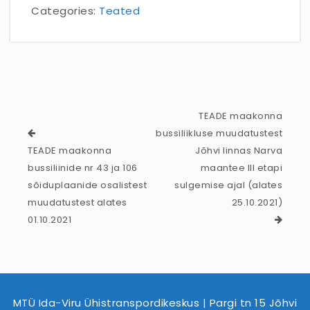
Categories:
Teated
TEADE maakonna
bussiliikluse muudatustest
TEADE maakonna
Jõhvi linnas Narva
bussiliinide nr 43 ja 106
maantee III etapi
sõiduplaanide osalistest
sulgemise ajal (alates
muudatustest alates
25.10.2021)
01.10.2021
MTÜ Ida-Viru Ühistranspordikeskus | Pargi tn 15 Jõhvi