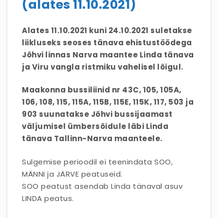
(alates 11.10.2021)
Alates 11.10.2021 kuni 24.10.2021 suletakse
liikluseks seoses tänava ehistustöödega
Jõhvi linnas Narva maantee Linda tänava
ja Viru vangla ristmiku vahelisel lõigul.
Maakonna bussiliinid nr 43C, 105, 105A,
106, 108, 115, 115A, 115B, 115E, 115K, 117, 503 ja
903 suunatakse Jõhvi bussijaamast
väljumisel ümbersõidule läbi Linda
tänava Tallinn-Narva maanteele.
Sulgemise perioodil ei teenindata SOO,
MÄNNI ja JÄRVE peatuseid.
SOO peatust asendab Linda tänaval asuv
LINDA peatus.