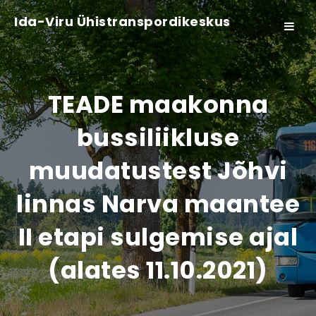
Ida-Viru Ühistranspordikeskus
Toggle
navigat
TEADE maakonna
bussiliikluse
muudatustest Jõhvi
linnas Narva maantee
II etapi sulgemise ajal
(alates 11.10.2021)