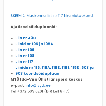
.
SKEEM 2. Maakonna liini nr 117 liikumisteekond
.
Ajutised sõiduplaanid:
Liin nr 43C
Liinid nr 105 ja 105A
Liin nr 106
Liin nr 108
Liin nr 117
Liinide nr 115, 115A, 115B, 115E, 115K, 503 ja
903 koondsõiduplaan
MTÜ Ida-Viru Ühistranspordikeskus
e-post:
info@ivytk.ee
Tel +372 503 0201 (E-R kell 8-17)