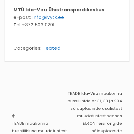
MTÜ Ida-Viru Ühistranspordikeskus
e-post:
info@ivytk.ee
Tel +372 503 0201
Categories:
Teated
TEADE Ida-Viru maakonna
bussiliinide nr 31, 33 ja 904
sõiduplaanide osalistest
muudatustest seoses
TEADE maakonna
ELRON reisirongide
bussiliikluse muudatustest
sõiduplaanide