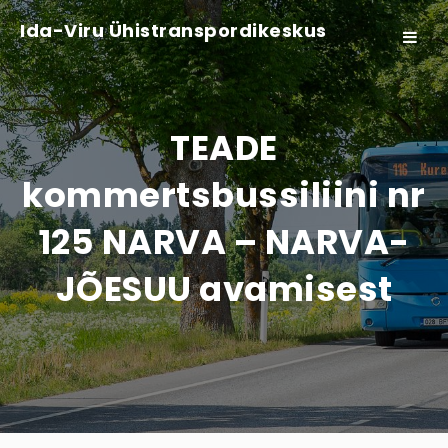
Ida-Viru Ühistranspordikeskus
Toggle
navigat
TEADE
kommertsbussiliini nr
125 NARVA – NARVA-
JÕESUU avamisest