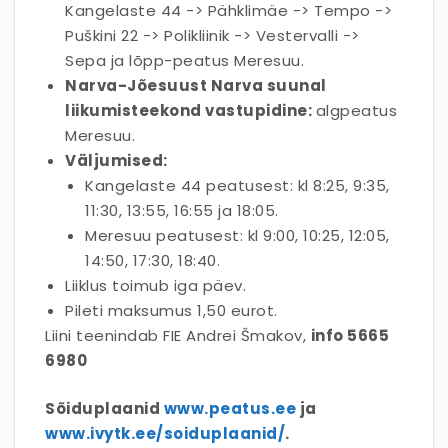
Kangelaste 44 -> Pähklimäe -> Tempo ->
Puškini 22 -> Polikliinik -> Vestervalli ->
Sepa ja lõpp-peatus Meresuu.
Narva-Jõesuust Narva suunal
liikumisteekond vastupidine:
algpeatus
Meresuu.
Väljumised:
Kangelaste 44 peatusest: kl 8:25, 9:35,
11:30, 13:55, 16:55 ja 18:05.
Meresuu peatusest: kl 9:00, 10:25, 12:05,
14:50, 17:30, 18:40.
Liiklus toimub iga päev.
Pileti maksumus 1,50 eurot.
Liini teenindab FIE Andrei Šmakov,
info 5665
6980
Sõiduplaanid
www.peatus.ee
ja
www.ivytk.ee/soiduplaanid/
.