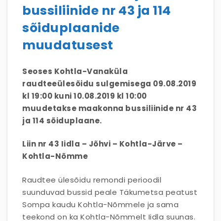
bussiliinide nr 43 ja 114
sõiduplaanide
muudatusest
Seoses Kohtla-Vanaküla
raudteeülesõidu sulgemisega 09.08.2019
kl 19:00 kuni 10.08.2019 kl 10:00
muudetakse maakonna bussiliinide nr 43
ja 114 sõiduplaane.
Liin nr 43 Iidla – Jõhvi – Kohtla-Järve –
Kohtla-Nõmme
Raudtee ülesõidu remondi perioodil
suunduvad bussid peale Täkumetsa peatust
Sompa kaudu Kohtla-Nõmmele ja sama
teekond on ka Kohtla-Nõmmelt Iidla suunas.