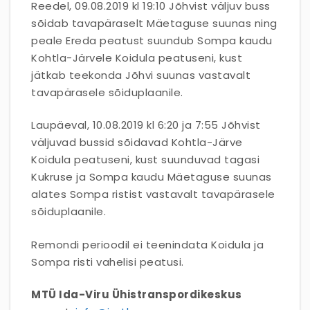
Reedel, 09.08.2019 kl 19:10 Jõhvist väljuv buss
sõidab tavapäraselt Mäetaguse suunas ning
peale Ereda peatust suundub Sompa kaudu
Kohtla-Järvele Koidula peatuseni, kust
jätkab teekonda Jõhvi suunas vastavalt
tavapärasele sõiduplaanile.
Laupäeval, 10.08.2019 kl 6:20 ja 7:55 Jõhvist
väljuvad bussid sõidavad Kohtla-Järve
Koidula peatuseni, kust suunduvad tagasi
Kukruse ja Sompa kaudu Mäetaguse suunas
alates Sompa ristist vastavalt tavapärasele
sõiduplaanile.
Remondi perioodil ei teenindata Koidula ja
Sompa risti vahelisi peatusi.
MTÜ Ida-Viru Ühistranspordikeskus