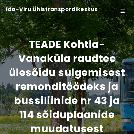
Ida-Viru Ühistranspordikeskus
Toggle
navigat
TEADE Kohtla-
Vanaküla raudtee
ülesõidu sulgemisest
remonditöödeks ja
bussiliinide nr 43 ja
114 sõiduplaanide
muudatusest