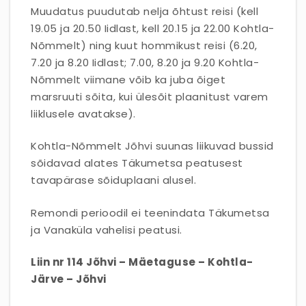
Muudatus puudutab nelja õhtust reisi (kell
19.05 ja 20.50 Iidlast, kell 20.15 ja 22.00 Kohtla-
Nõmmelt) ning kuut hommikust reisi (6.20,
7.20 ja 8.20 Iidlast; 7.00, 8.20 ja 9.20 Kohtla-
Nõmmelt viimane võib ka juba õiget
marsruuti sõita, kui ülesõit plaanitust varem
liiklusele avatakse).
Kohtla-Nõmmelt Jõhvi suunas liikuvad bussid
sõidavad alates Täkumetsa peatusest
tavapärase sõiduplaani alusel.
Remondi perioodil ei teenindata Täkumetsa
ja Vanaküla vahelisi peatusi.
Liin nr 114 Jõhvi – Mäetaguse – Kohtla-
Järve – Jõhvi