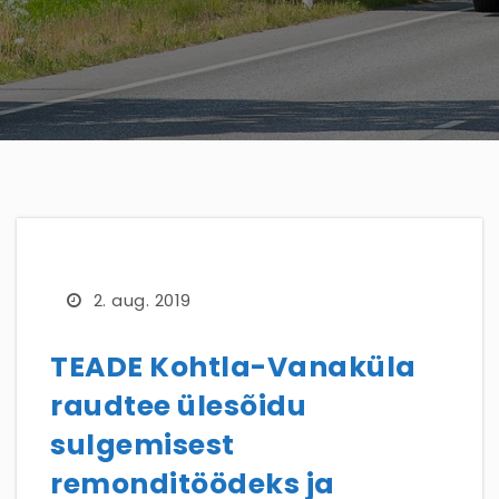
2. aug. 2019
TEADE Kohtla-Vanaküla
raudtee ülesõidu
sulgemisest
remonditöödeks ja