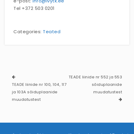
e-post:
info@ivytk.ee
Tel +372 503 0201
Categories:
Teated
TEADE liinide nr 552 ja 553
TEADE liinide nr 100, 104, 117
sõiduplaanide
ja 103A sõiduplaanide
muudatustest
muudatustest