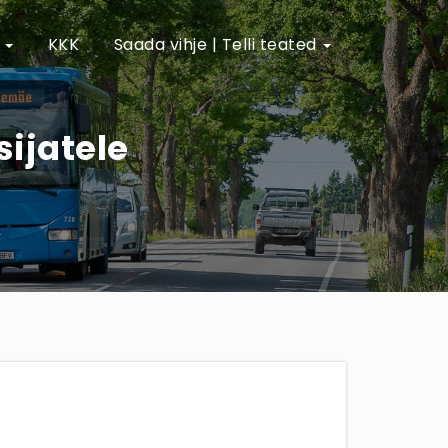
e
KKK
Saada vihje | Telli teated
sijatele