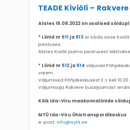
TEADE Kiviõli – Rakvere 
Alates 15.08.2022 on osalised sõidup
* Liinid nr
511
ja
513
ei sõida sisse Kiviõ
peatuses.
Alates Kiviõli jaama peatusest läbitaks
* Liinid nr
512
ja
514
väljuvad Põhjakesku
varem.
Väljumised Põhjakeskusest E-L kell 10.20 ja
Väljumisaja Rakvere bussijaamast endiselt 
Kõik Ida-Viru maakonnaliinide sõidu
MTÜ Ida-Viru Ühistranspordikeskus
e-post:
info@ivytk.ee