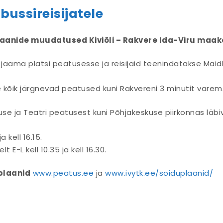
bussireisijatele
laanide muudatused Kiviõli – Rakvere Ida-Viru maako
li jaama platsi peatusesse ja reisijaid teenindatakse Maid
e kõik järgnevad peatused kuni Rakvereni 3 minutit varem
se ja Teatri peatusest kuni Põhjakeskuse piirkonnas läbi
 kell 16.15.
E-L kell 10.35 ja kell 16.30.
plaanid
www.peatus.ee
ja
www.ivytk.ee/soiduplaanid/