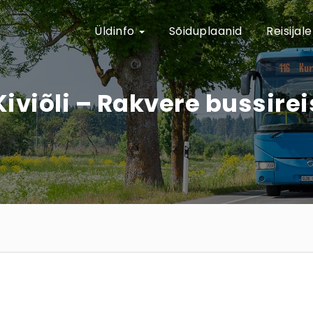
Üldinfo
Sõiduplaanid
Reisijal
iviõli – Rakvere bussirei