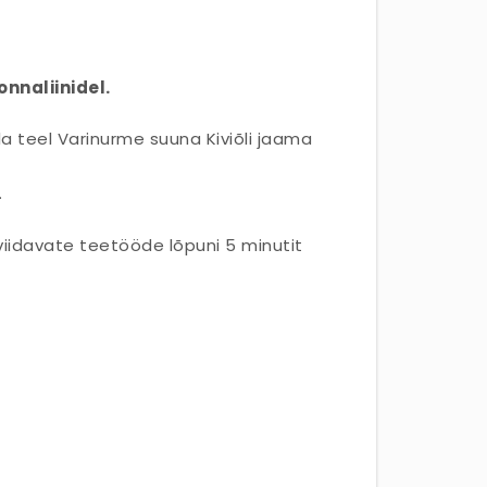
nnaliinidel.
la teel Varinurme suuna Kiviõli jaama
.
viidavate teetööde lõpuni 5 minutit