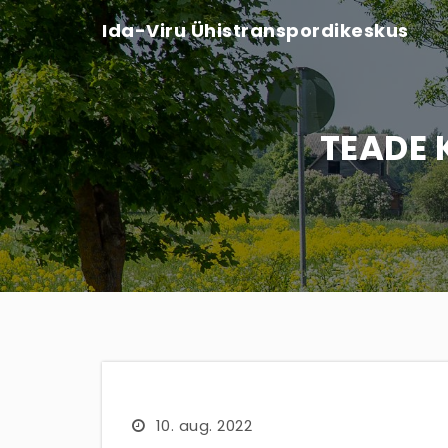
Ida-Viru Ühistranspordikeskus
TEADE K
10. aug. 2022