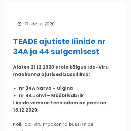
17. dets. 2020
TEADE ajutiste liinide nr
34A ja 44 sulgemisest
Alates 21.12.2020 ei ole käigus Ida-Viru
maakonna ajutised bussiliinid:
nr 34A Narva – Olgina
nr 44 Jõhvi – Mööblivabrik
Liinide viimane teenindamise päev on
18.12.2020.
Kõik Ida-Viru maakonna bussiliinide