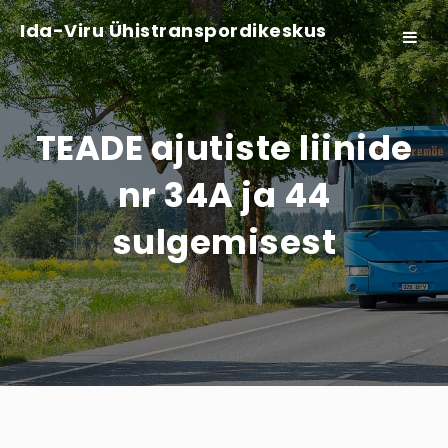
Ida-Viru Ühistranspordikeskus
Toggle
navigat
TEADE ajutiste liinide
nr 34A ja 44
sulgemisest