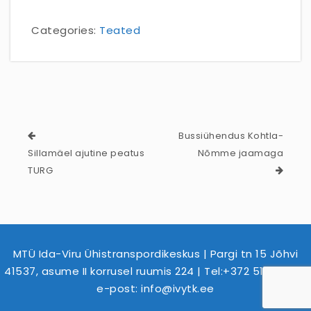
Categories:
Teated
Bussiühendus Kohtla-
Sillamäel ajutine peatus
Nõmme jaamaga
TURG
MTÜ Ida-Viru Ühistranspordikeskus | Pargi tn 15 Jõhvi
41537, asume II korrusel ruumis 224 | Tel:+372 516 2479 |
e-post: info@ivytk.ee