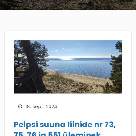
18. sept. 2024
Peipsi suuna liinide nr 73,
75, 76 ja 551 üleminek