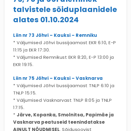
talvistele sõiduplaanidele
alates 01.10.2024
Liin nr 73 Jõhvi – Kauksi – Remniku
* Väljumised Jõhvi bussijaamast EKR 6:10, E-P
11:15 ja EKR 17:30.
* Väljumised Remnikust EKR 8:20, E-P 13:00 ja
EKR 19:15.
Liin nr 75 Jõhvi – Kauksi – Vasknarva
* Väljumised Jõhvi bussijaamast TNLP 6:10 ja
TNLP 15:15.
* Väljumised Vasknarvast TNLP 8:05 ja TNLP
17:15.
*
Järve, Kopanka, Smolnitsa, Papimäe ja
Vasknarva peatuseid teenindatakse
AINULT NÕUDMISEL
. Sõidusoovist