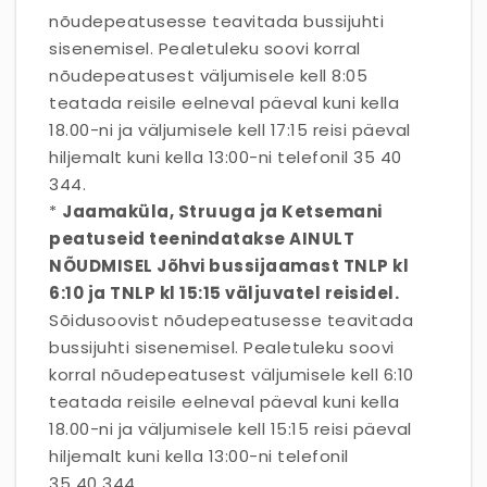
nõudepeatusesse teavitada bussijuhti
sisenemisel. Pealetuleku soovi korral
nõudepeatusest väljumisele kell 8:05
teatada reisile eelneval päeval kuni kella
18.00-ni ja väljumisele kell 17:15 reisi päeval
hiljemalt kuni kella 13:00-ni telefonil 35 40
344.
*
Jaamaküla, Struuga ja Ketsemani
peatuseid teenindatakse AINULT
NÕUDMISEL Jõhvi bussijaamast TNLP kl
6:10 ja TNLP kl 15:15 väljuvatel reisidel.
Sõidusoovist nõudepeatusesse teavitada
bussijuhti sisenemisel. Pealetuleku soovi
korral nõudepeatusest väljumisele kell 6:10
teatada reisile eelneval päeval kuni kella
18.00-ni ja väljumisele kell 15:15 reisi päeval
hiljemalt kuni kella 13:00-ni telefonil
35 40 344.