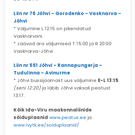
Liin nr 76 Jõhvi – Gorodenko – Vasknarva –
Jõhvi
* Väljumine L 12:15 on pikendatud
Vasknarvani.
* Jäävad ära väljumised T 15:00 ja R 20:00
Vasknarva-Jõhvi
Liin nr 551 Jõhvi – Rannapungerja –
Tudulinna – Avinurme
* Jõhvi bussijaamast uus väljumine
E-L 13:15
(seni 12:20)
ja läbib Jõhvi vaksali peatust
13:17.
Kõik Ida-Viru maakonnaliinide
sõiduplaanid
www.peatus.ee
ja
www.ivytk.ee/soiduplaanid/