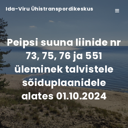
Ida-Viru Ühistranspordikeskus
Toggle
navigat
Peipsi suuna liinide nr
73, 75, 76 ja 551
üleminek talvistele
sõiduplaanidele
alates 01.10.2024