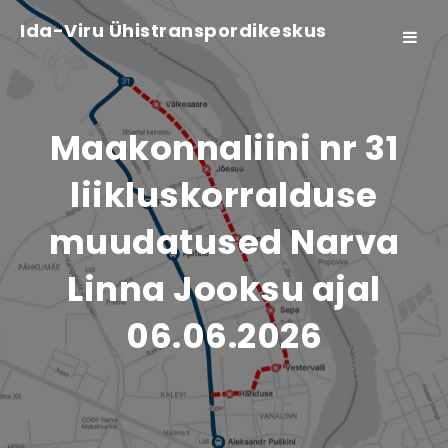
Ida-Viru Ühistranspordikeskus
Toggle
navigat
Maakonnaliini nr 31
liikluskorralduse
muudatused Narva
Linna Jooksu ajal
06.06.2026