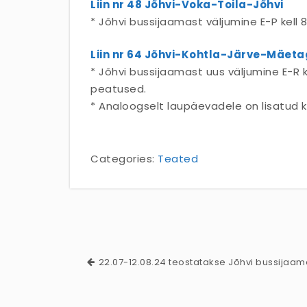
Liin nr 48 Jõhvi-Voka-Toila-Jõhvi
* Jõhvi bussijaamast väljumine E-P kell 8
Liin nr 64 Jõhvi-Kohtla-Järve-Mäet
* Jõhvi bussijaamast uus väljumine E-R k
peatused.
* Analoogselt laupäevadele on lisatud k
Categories:
Teated
22.07-12.08.24 teostatakse Jõhvi bussijaam