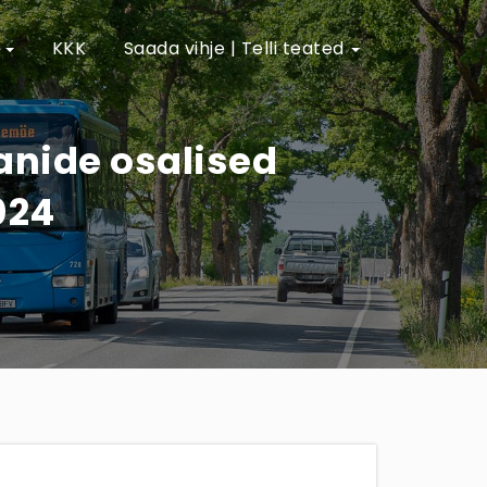
e
KKK
Saada vihje | Telli teated
aanide osalised
024