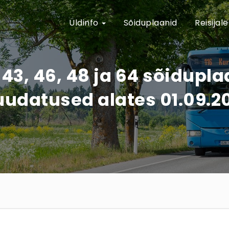
Üldinfo
Sõiduplaanid
Reisijal
, 43, 46, 48 ja 64 sõidupl
udatused alates 01.09.2