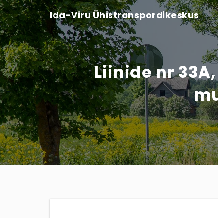
Ida-Viru Ühistranspordikeskus
Liinide nr 33A
mu