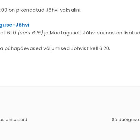
:00 on pikendatud Jõhvi vaksalini.
aguse-Jõhvi
ell 6:10
(seni 6:15)
ja Mäetaguselt Jõhvi suunas on lisatud
a pühapäevased väljumised Jõhvist kell 6:20.
as ehitustöid
Sõiduõiguse 