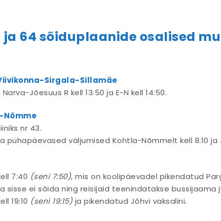
 48 ja 64 sõiduplaanide osalised 
Viivikonna-Sirgala-Sillamäe
d Narva-Jõesuus R kell 13:50 ja E-N kell 14:50.
la-Nõmme
iniks nr 43.
a pühapäevased väljumised Kohtla-Nõmmelt kell 8:10 ja Jõ
ell 7:40
(seni 7:50)
, mis on koolipäevadel pikendatud Par
ma sisse ei sõida ning reisijaid teenindatakse bussijaama 
ll 19:10
(seni 19:15)
ja pikendatud Jõhvi vaksalini.