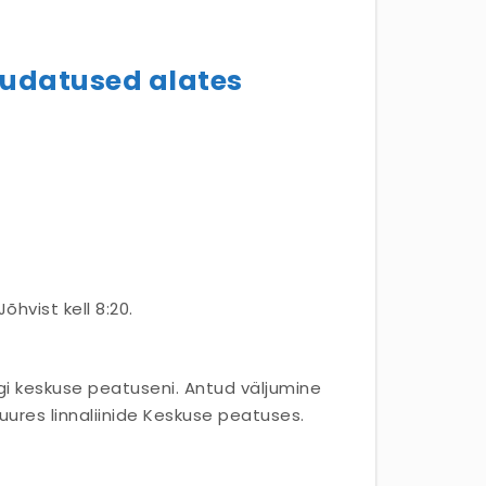
muudatused alates
hvist kell 8:20.
gi keskuse peatuseni. Antud väljumine
juures linnaliinide Keskuse peatuses.