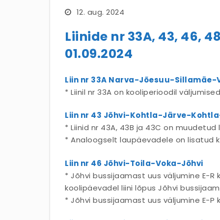
12. aug. 2024
Liinide nr 33A, 43, 46,
01.09.2024
Liin nr 33A Narva-Jõesuu-Sillamäe-
* Liinil nr 33A on kooliperioodil väljumise
Liin nr 43 Jõhvi-Kohtla-Järve-Koht
* Liinid nr 43A, 43B ja 43C on muudetud li
* Analoogselt laupäevadele on lisatud k
Liin nr 46 Jõhvi-Toila-Voka-Jõhvi
* Jõhvi bussijaamast uus väljumine E-R k
koolipäevadel liini lõpus Jõhvi bussijaa
* Jõhvi bussijaamast uus väljumine E-P ke