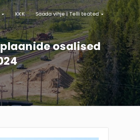
e
KKK
Saada vihje | Telli teated
iduplaanide osalised
024