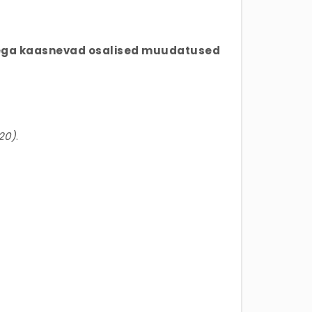
ega kaasnevad osalised muudatused
:20)
.