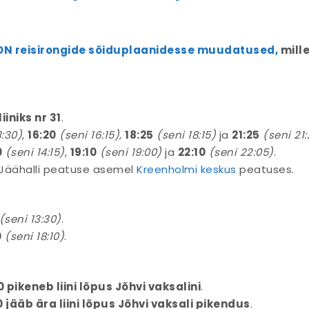
N reisirongide sõiduplaanidesse muudatused,
mill
iiniks nr 31
.
3:30)
,
16:20
(seni 16:15)
,
18:25
(seni 18:15)
ja
21:25
(seni 21
0
(seni 14:15)
,
19:10
(seni 19:00)
ja
22:10
(seni 22:05)
.
d Jäähalli peatuse asemel
Kreenholmi keskus
peatuses.
(seni 13:30)
.
0
(seni 18:10)
.
0 pikeneb liini lõpus Jõhvi vaksalini
.
0 jääb ära liini lõpus Jõhvi vaksali pikendus
.