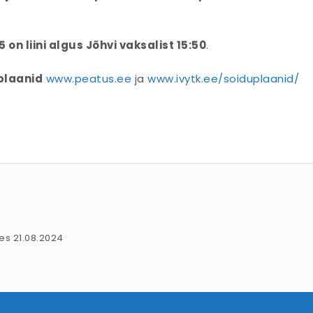
5 on liini algus Jõhvi vaksalist 15:50
.
plaanid
www.peatus.ee
ja
www.ivytk.ee/soiduplaanid/
es 21.08.2024