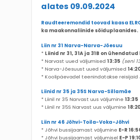
alates 09.09.2024
Raudteeremondid toovad kaasa ELRO
ka maakonnaliinide sõiduplaanides.
Liin nr 31 Narva-Narva-Jõesuu
*
Liinid nr 31, 31A ja 31B on ühendatud l
* Narvast uued väljumised
13:35
(seni 1
* Narva-Jõesuust uued väljumised
14:2
* Koolipäevadel teenindatakse reisijai
Liinid nr 35 ja 35S Narva-Sillamäe
* Liinil nr 35 Narvast uus väljumine
13:35
* Liinil nr 35S Narvast uus väljumine
18:2
Liin nr 46 Jõhvi-Toila-Voka-Jõhvi
* Jõhvi bussijaamast väljumine
E-R 16:5
* Jõhvi bussijaamast väljumisel
E-P 19:1