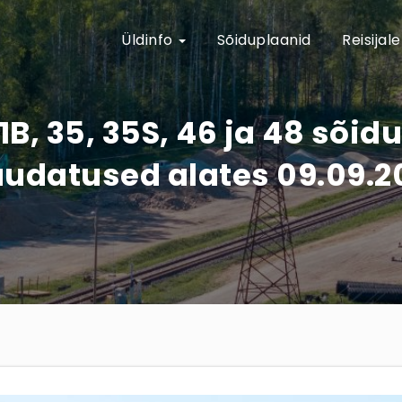
Üldinfo
Sõiduplaanid
Reisijal
 31B, 35, 35S, 46 ja 48 sõ
udatused alates 09.09.2