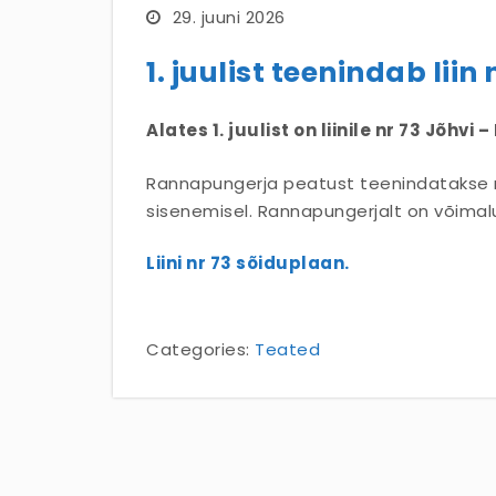
29. juuni 2026
1. juulist teenindab li
Alates 1. juulist on liinile nr 73 Jõ
Rannapungerja peatust teenindatakse nõ
sisenemisel. Rannapungerjalt on võimalu
Liini nr 73 sõiduplaan.
Categories:
Teated