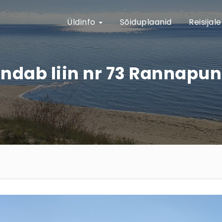
Üldinfo
Sõiduplaanid
Reisijal
enindab liin nr 73 Rannapu