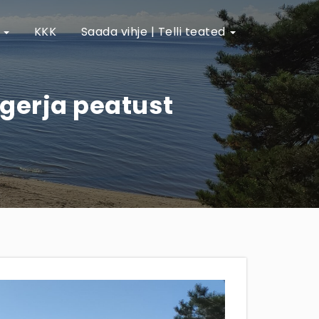
e
KKK
Saada vihje | Telli teated
ngerja peatust