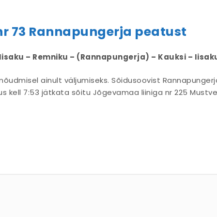
in nr 73 Rannapungerja peatust
hvi – Iisaku – Remniku – (Rannapungerja) – Kauksi – I
udmisel ainult väljumiseks. Sõidusoovist Rannapungerjal
s kell 7:53 jätkata sõitu Jõgevamaa liiniga nr 225 Mustv