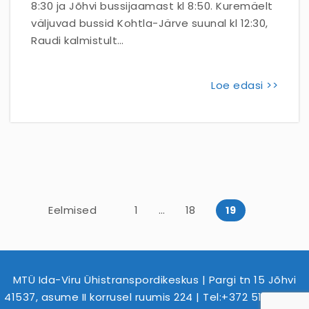
8:30 ja Jõhvi bussijaamast kl 8:50. Kuremäelt
väljuvad bussid Kohtla-Järve suunal kl 12:30,
Raudi kalmistult…
Loe edasi >>
Posts pagination
Eelmised
1
…
18
19
MTÜ Ida-Viru Ühistranspordikeskus | Pargi tn 15 Jõhvi
41537, asume II korrusel ruumis 224 | Tel:+372 516 2479 |