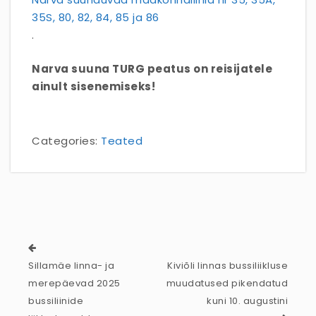
35S, 80, 82, 84, 85 ja 86
.
Narva suuna TURG peatus on reisijatele
ainult sisenemiseks!
Categories:
Teated
Sillamäe linna- ja
Kiviõli linnas bussiliikluse
merepäevad 2025
muudatused pikendatud
bussiliinide
kuni 10. augustini