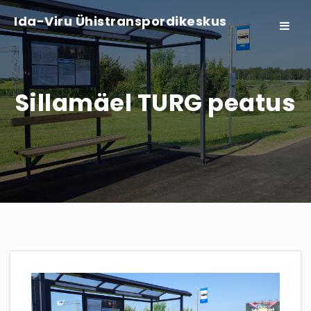
Ida-Viru Ühistranspordikeskus
Toggle
navigat
Sillamäel TURG peatus