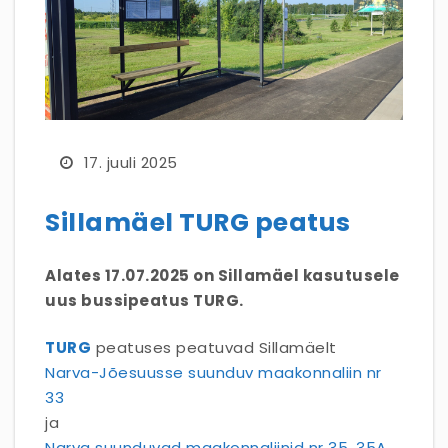
17. juuli 2025
Sillamäel TURG peatus
Alates 17.07.2025 on Sillamäel kasutusele
uus bussipeatus TURG.
TURG
peatuses peatuvad Sillamäelt
Narva-Jõesuusse suunduv maakonnaliin nr
33
ja
Narva suunduvad maakonnaliinid nr 35, 35A,